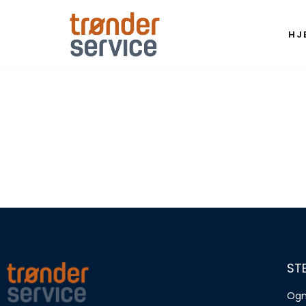
HJ
Hopp
til
innholdet
ST
Ogn