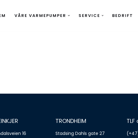
EM
VÅRE VARMEPUMPER
SERVICE
BEDRIFT
EINKJER
TRONDHEIM
TLF
dalsveien 16
Stadsing Dahls gate 27
(+47)